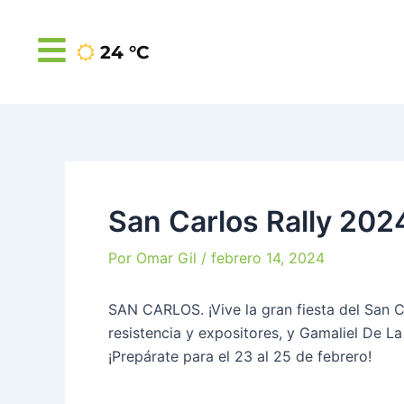
Ir
Navegación
al
de
24 °C
contenido
entradas
San Carlos Rally 202
Por
Omar Gil
/
febrero 14, 2024
SAN CARLOS. ¡Vive la gran fiesta del San C
resistencia y expositores, y Gamaliel De La
¡Prepárate para el 23 al 25 de febrero!